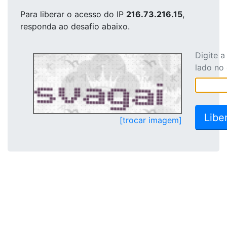
Para liberar o acesso
do IP
216.73.216.15
,
responda ao desafio abaixo.
Digite 
lado no
[trocar imagem]